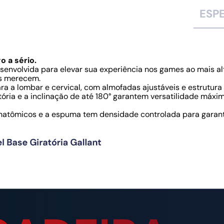
ESP
o a sério.
esenvolvida para elevar sua experiência nos games ao mais a
rs merecem.
a a lombar e cervical, com almofadas ajustáveis e estrutur
tória e a inclinação de até 180° garantem versatilidade má
 anatômicos e a espuma tem densidade controlada para garant