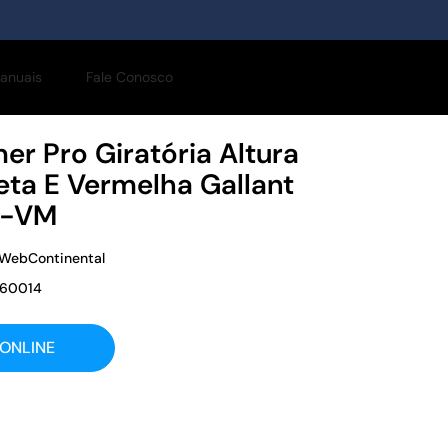
anuais
Fale Conosco
r Pro Giratória Altura
eta E Vermelha Gallant
B-VM
 WebContinental
360014
ONLINE