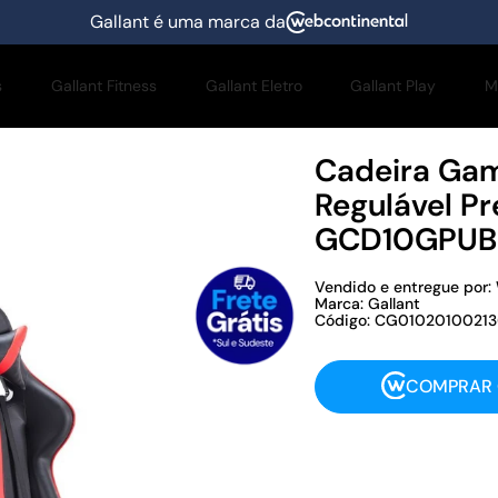
Gallant é uma marca da
s
Gallant Fitness
Gallant Eletro
Gallant Play
M
Cadeira Game
Regulável Pr
GCD10GPU
Vendido e entregue por:
Marca: Gallant
Código: CG0102010021
COMPRAR 