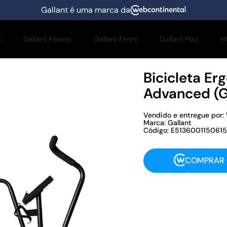
Gallant é uma marca da
s
Gallant Fitness
Gallant Eletro
Gallant Play
M
Bicicleta Er
Advanced 
Vendido e entregue por:
Marca: Gallant
Código: E5136001150615
COMPRAR 