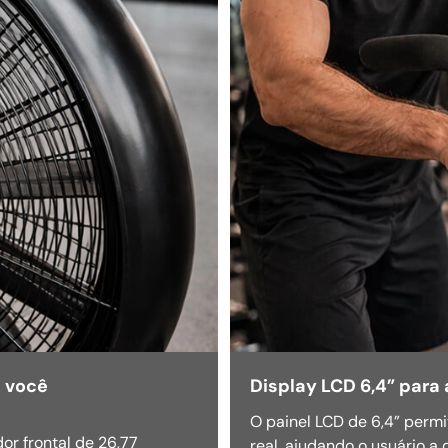
m você
Display LCD 6,4” par
O painel LCD de 6,4” permi
or frontal de 26,77
real, ajudando o usuário a