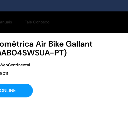
anuais
Fale Conosco
gométrica Air Bike Gallant
(GAB04SWSUA-PT)
 WebContinental
9011
ONLINE